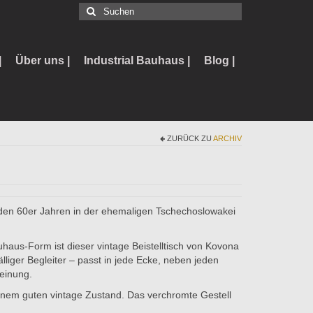
Suchen
nach:
|
Über uns |
Industrial Bauhaus |
Blog |
ZURÜCK ZU
ARCHIV
n den 60er Jahren in der ehemaligen Tschechoslowakei
aus-Form ist dieser vintage Beistelltisch von Kovona
liger Begleiter – passt in jede Ecke, neben jeden
einung.
 einem guten vintage Zustand. Das verchromte Gestell