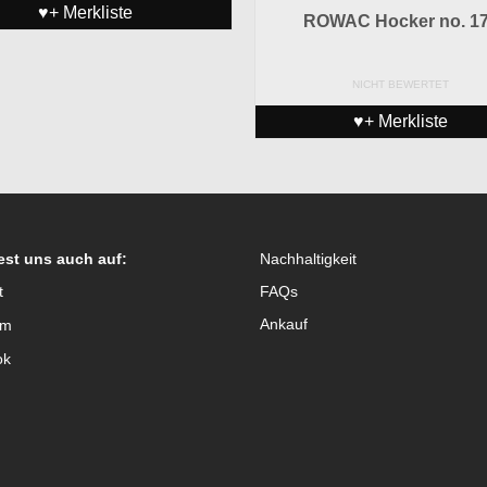
♥+ Merkliste
ROWAC Hocker no. 1
NICHT BEWERTET
♥+ Merkliste
est uns auch auf:
Nachhaltigkeit
t
FAQs
Ankauf
am
ok