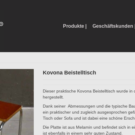
Produkte |
Geschäftskunden 
Kovona Beistelltisch
Dieser praktische Kovona Beistelltisch wurde i
hergestellt.
Dank seiner Abmessungen und die typische Bauh
ein praktischer und zugleich ausgesprochen gefäl
Tisch oder Sofa und ist dabei eine schöne Ersch
Die Platte ist aus Melamin und befindet sich in
ist ebenfalls in einem sehr guten Zustand.