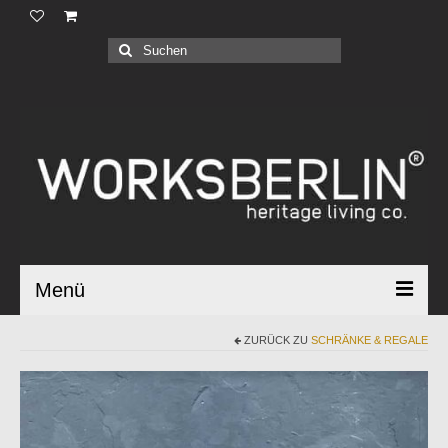
Produkte |
Suchen
nach:
Geschäftskunden |
Über uns |
Industrial Bauhaus |
Blog |
Menü
ZURÜCK ZU
SCHRÄNKE & REGALE