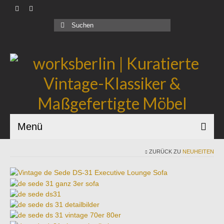
Produkte |
Suchen
nach:
Geschäftskunden |
Über uns |
Industrial Bauhaus |
Blog |
Menü
ZURÜCK ZU
NEUHEITEN