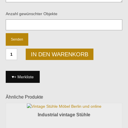
Anzahl gewünschter Objekte
Vintage
IN DEN WARENKORB
de
Sede
DS-
31
♥+ Merkliste
Executive
Lounge
Sofa
Menge
Ähnliche Produkte
Industrial vintage Stühle