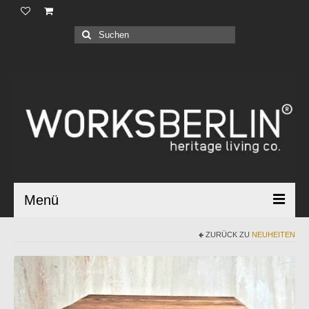
Produkte |
Suchen
nach:
Geschäftskunden |
Über uns |
Industrial Bauhaus |
Blog |
Menü
ZURÜCK ZU
NEUHEITEN