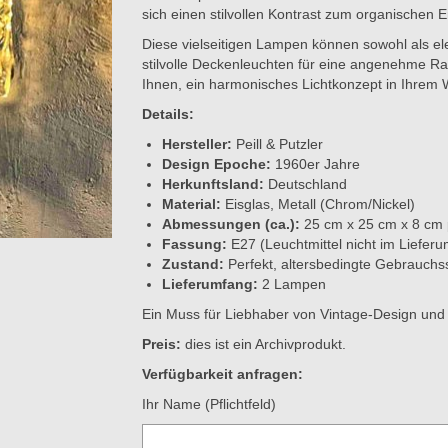
sich einen stilvollen Kontrast zum organischen 
Diese vielseitigen Lampen können sowohl als e
stilvolle Deckenleuchten für eine angenehme R
Ihnen, ein harmonisches Lichtkonzept in Ihrem
Details:
Hersteller:
Peill & Putzler
Design Epoche:
1960er Jahre
Herkunftsland:
Deutschland
Material:
Eisglas, Metall (Chrom/Nickel)
Abmessungen (ca.):
25 cm x 25 cm x 8 cm
Fassung:
E27 (Leuchtmittel nicht im Lieferu
Zustand:
Perfekt, altersbedingte Gebrauchs
Lieferumfang:
2 Lampen
Ein Muss für Liebhaber von Vintage-Design und
Preis:
dies ist ein Archivprodukt.
Verfügbarkeit anfragen:
Ihr Name (Pflichtfeld)