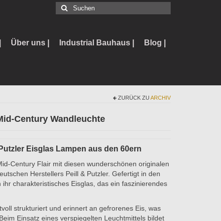
Suchen
nach:
|
Über uns |
Industrial Bauhaus |
Blog |
ZURÜCK ZU
ARCHIV
 Mid-Century Wandleuchte
 Putzler Eisglas Lampen aus den 60ern
id-Century Flair mit diesen wunderschönen originalen
chen Herstellers Peill & Putzler. Gefertigt in den
hr charakteristisches Eisglas, das ein faszinierendes
oll strukturiert und erinnert an gefrorenes Eis, was
im Einsatz eines verspiegelten Leuchtmittels bildet