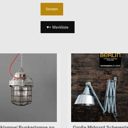
♥+ Merkliste
iklampe/ Bunkerlampe no.
Große Midgard Scherenl