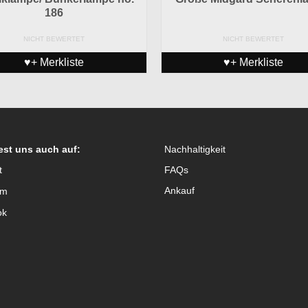
186
NICHT BEWERTET
NICHT BEWERTET
♥+ Merkliste
♥+ Merkliste
est uns auch auf:
Nachhaltigkeit
t
FAQs
Ankauf
am
ok