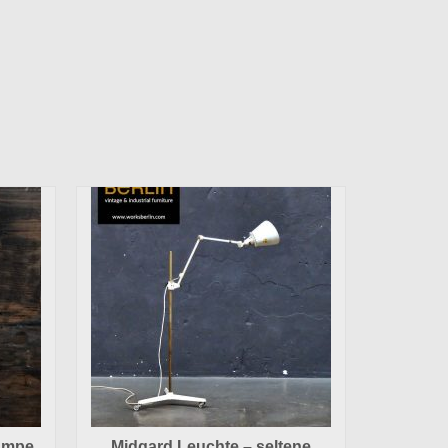
ampe
Midgard Leuchte – seltene