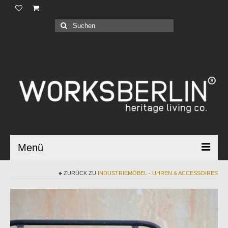
Produkte |
Suchen
nach:
Geschäftskunden |
Über uns |
Industrial Bauhaus |
Blog |
Menü
ZURÜCK ZU
INDUSTRIEMÖBEL - UHREN & ACCESSOIRES