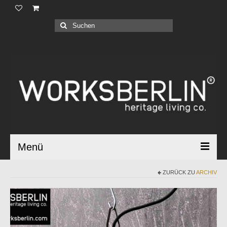
Produkte |
Suchen
nach:
Geschäftskunden |
Über uns |
Industrial Bauhaus |
Blog |
Menü
ZURÜCK ZU
ARCHIV