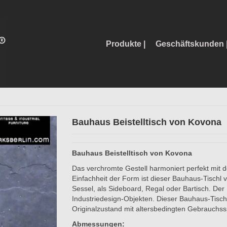
Produkte |
Geschäftskunden 
Bauhaus Beistelltisch von Kovona
Bauhaus Beistelltisch von Kovona
Das verchromte Gestell harmoniert perfekt mit 
Einfachheit der Form ist dieser Bauhaus-Tischl vi
Sessel, als Sideboard, Regal oder Bartisch. De
Industriedesign-Objekten. Dieser Bauhaus-Tisch
Originalzustand mit altersbedingten Gebrauchss
Abmessungen: