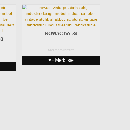
ROWAC no. 34
83
NICHT BEWERTET
♥+ Merkliste