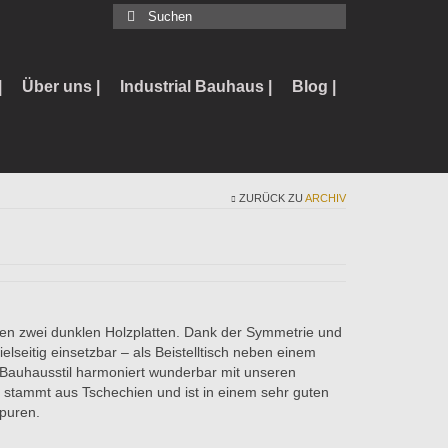
Suchen
nach:
|
Über uns |
Industrial Bauhaus |
Blog |
ZURÜCK ZU
ARCHIV
den zwei dunklen Holzplatten. Dank der Symmetrie und
elseitig einsetzbar – als Beistelltisch neben einem
r Bauhausstil harmoniert wunderbar mit unseren
 stammt aus Tschechien und ist in einem sehr guten
puren.