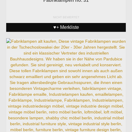
Fabriklampen no. 31
NICHT BEWERTET
♥+ Merkliste