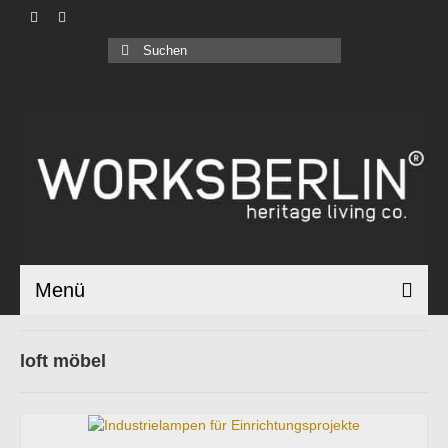
Produkte |
Suchen
nach:
Geschäftskunden |
Über uns |
Industrial Bauhaus |
Blog |
Menü
loft möbel