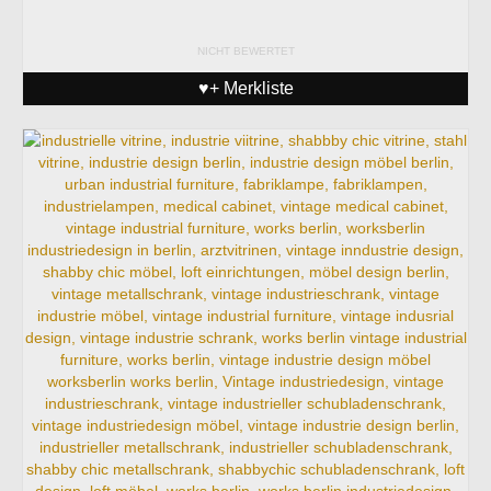
NICHT BEWERTET
♥+ Merkliste