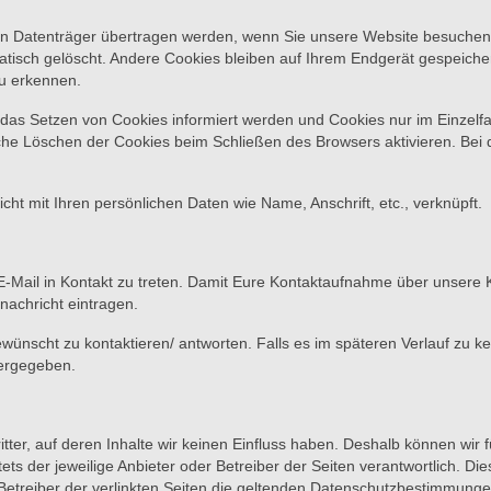
hren Datenträger übertragen werden, wenn Sie unsere Website besuche
isch gelöscht. Andere Cookies bleiben auf Ihrem Endgerät gespeichert
u erkennen.
r das Setzen von Cookies informiert werden und Cookies nur im Einzelf
che Löschen der Cookies beim Schließen des Browsers aktivieren. Bei d
ht mit Ihren persönlichen Daten wie Name, Anschrift, etc., verknüpft.
r E-Mail in Kontakt zu treten. Damit Eure Kontaktaufnahme über unsere 
nachricht eintragen.
wünscht zu kontaktieren/ antworten. Falls es im späteren Verlauf zu 
tergegeben.
tter, auf deren Inhalte wir keinen Einfluss haben. Deshalb können wir 
tets der jeweilige Anbieter oder Betreiber der Seiten verantwortlich. Die
e Betreiber der verlinkten Seiten die geltenden Datenschutzbestimmunge