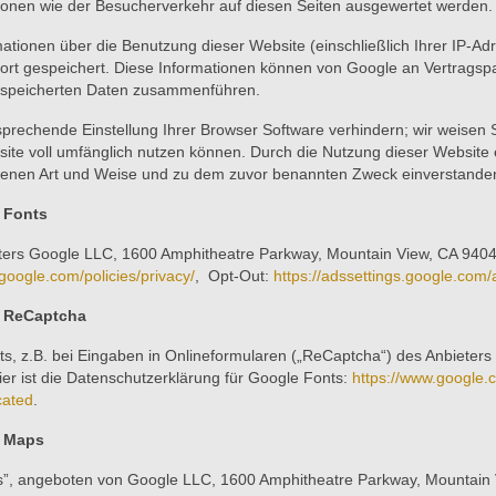
onen wie der Besucherverkehr auf diesen Seiten ausgewertet werden.
tionen über die Benutzung dieser Website (einschließlich Ihrer IP-A
ort gespeichert. Diese Informationen können von Google an Vertrags
gespeicherten Daten zusammenführen.
sprechende Einstellung Ihrer Browser Software verhindern; wir weisen S
ite voll umfänglich nutzen können. Durch die Nutzung dieser Website e
benen Art und Weise und zu dem zuvor benannten Zweck einverstande
 Fonts
ieters Google LLC, 1600 Amphitheatre Parkway, Mountain View, CA 940
google.com/policies/privacy/
, Opt-Out:
https://adssettings.google.com/
e ReCaptcha
ots, z.B. bei Eingaben in Onlineformularen („ReCaptcha“) des Anbiete
ier ist die Datenschutzerklärung für Google Fonts:
https://www.google.c
cated
.
e Maps
ps”, angeboten von Google LLC, 1600 Amphitheatre Parkway, Mountain