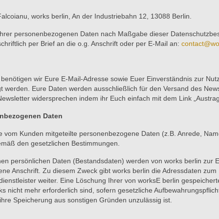
Falcoianu, works berlin, An der Industriebahn 12, 13088 Berlin.
ng Ihrer personenbezogenen Daten nach Maßgabe dieser Datenschutz
iftlich per Brief an die o.g. Anschrift oder per E-Mail an:
contact@wo
 so benötigen wir Eure E-Mail-Adresse sowie Euer Einverständnis zur 
gt werden. Eure Daten werden ausschließlich für den Versand des Newsl
ewsletter widersprechen indem ihr Euch einfach mit dem Link „Austrag
enbezogenen Daten
iche vom Kunden mitgeteilte personenbezogene Daten (z.B. Anrede, Nam
emäß den gesetzlichen Bestimmungen.
 persönlichen Daten (Bestandsdaten) werden von works berlin zur Er
e Anschrift. Zu diesem Zweck gibt works berlin die Adressdaten zum B
dienstleister weiter. Eine Löschung Ihrer von worksE berlin gespeich
ks nicht mehr erforderlich sind, sofern gesetzliche Aufbewahrungspfli
hre Speicherung aus sonstigen Gründen unzulässig ist.