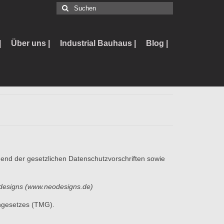
Suchen
nach:
|
Über uns |
Industrial Bauhaus |
Blog |
end der gesetzlichen Datenschutzvorschriften sowie
eodesigns (www.neodesigns.de)
ngesetzes (TMG).