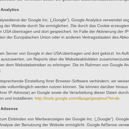
 Analytics
lysedienst der Google Inc. („Google“). Google Analytics verwendet sog
ng der Website durch Sie ermöglichen. Die durch das Cookie erzeugten
 USA übertragen und dort gespeichert. Im Falle der Aktivierung der IP
aten der Europäischen Union oder in anderen Vertragsstaaten des Ab
nen Server von Google in den USA übertragen und dort gekürzt. Im Auf
 auszuwerten, um Reports über die Websiteaktivitäten zusammenzuste
er dem Websitebetreiber zu erbringen. Die im Rahmen von Google Anal
.
sprechende Einstellung Ihrer Browser-Software verhindern; wir weisen 
site vollumfänglich werden nutzen können. Sie können darüber hinaus
Ihrer IP-Adresse) an Google sowie die Verarbeitung dieser Daten durc
n und installieren:
http://tools.google.com/dlpage/gaoptout?hl=de
.
e Adsense
zum Einbinden von Werbeanzeigen der Google Inc. („Google“). Google 
 Analyse der Benutzung der Website ermöglicht. Google AdSense ver