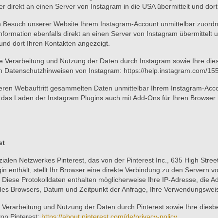
er direkt an einen Server von Instagram in die USA übermittelt und dort
n Besuch unserer Website Ihrem Instagram-Account unmittelbar zuordn
Information ebenfalls direkt an einen Server von Instagram übermittelt
und dort Ihren Kontakten angezeigt.
Verarbeitung und Nutzung der Daten durch Instagram sowie Ihre dies
en Datenschutzhinweisen von Instagram: https://help.instagram.com/
eren Webauftritt gesammelten Daten unmittelbar Ihrem Instagram-Acc
das Laden der Instagram Plugins auch mit Add-Ons für Ihren Browser ko
st
ialen Netzwerkes Pinterest, das von der Pinterest Inc., 635 High Street
in enthält, stellt Ihr Browser eine direkte Verbindung zu den Servern vo
. Diese Protokolldaten enthalten möglicherweise Ihre IP-Adresse, die A
n des Browsers, Datum und Zeitpunkt der Anfrage, Ihre Verwendungswei
 Verarbeitung und Nutzung der Daten durch Pinterest sowie Ihre diesb
von Pinterest:
https://about.pinterest.com/de/privacy-policy