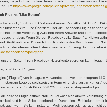
ren, die jedoch nicht ohne deren Einwilligung, erhoben werden. Die ü
 Opt-Out:
https://www.google.com/policies/privacy/
,
https://adssettings
ok-Plugins (Like-Button)
ks Facebook, 1601 South California Avenue, Palo Alto, CA 94304, USA 
uf unserer Seite. Eine Übersicht über die Facebook-Plugins finden Sie 
in eine direkte Verbindung zwischen Ihrem Browser und dem Facebook-
ite besucht haben. Wenn Sie den Facebook „Like-Button“ anklicken wäh
book-Profil verlinken. Dadurch kann Facebook den Besuch unserer Sei
vom Inhalt der übermittelten Daten sowie deren Nutzung durch Facebook 
e-de.facebook.com/policy.php
unserer Seiten Ihrem Facebook-Nutzerkonto zuordnen kann, loggen Si
tagram Social Plugins
ins („Plugins“) von Instagram verwendet, das von der Instagram LLC
nem Instagram-Logo beispielsweise in Form einer „Instagram-Kamera“ g
log.instagram.com/post/36222022872/introducing-instagram-badges
 ein solches Plugin enthält, stellt Ihr Browser eine direkte Verbindung
rmittelt und in die Seite eingebunden. Durch diese Einbindung erhält I
at, auch wenn Sie kein Instagram-Profil besitzen oder gerade nicht bei