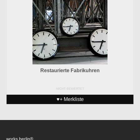
Restaurierte Fabrikuhren
NICHT BEWERTET
♥+ Merkliste
works berlin®