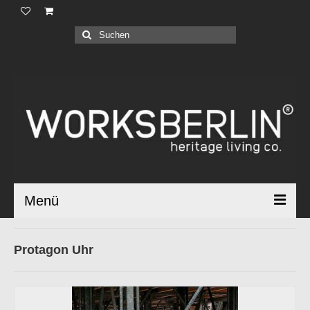
Produkte |
Suchen
nach:
Geschäftskunden |
Über uns |
Industrial Bauhaus |
Blog |
Menü
Protagon Uhr