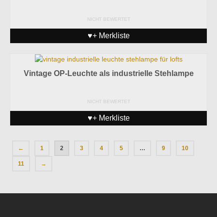
NICHT BEWERTET
♥+ Merkliste
Vintage OP-Leuchte als industrielle Stehlampe
NICHT BEWERTET
♥+ Merkliste
←
1
2
3
4
5
…
9
10
11
→