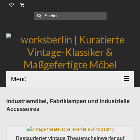
Produkte |
Suchen
nach:
Geschäftskunden |
Über uns |
Industrial Bauhaus |
Blog |
Menü
Industriemöbel, Fabriklampen und industrielle
Accessoires
Restaurierter vintage Theaterscheinwerfer auf