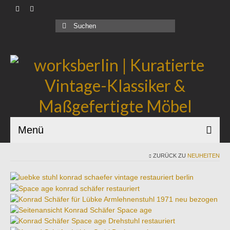
Produkte |
Suchen
nach:
Geschäftskunden |
Über uns |
Industrial Bauhaus |
Blog |
Menü
ZURÜCK ZU
NEUHEITEN