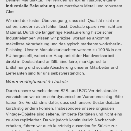
Berliner Manufaktur. Hier fertigen wir extrem stabile, eigene
industrielle Beleuchtung
aus massivem Metall und robustem
Glas.
Wir sind der festen Überzeugung, dass sich Qualität nicht nur
sehen, sondern auch fühlen lässt. Deshalb sparen wir nicht am
Material. Durch die langjährige Restaurierung historischer
Industrielampen wissen wir präzise, worauf es ankommt:
makellose Verarbeitung und das typisch markante worksberlin-
Finishing. Unsere Manufakturleuchten werden zu 100 % in der
EU hergestellt, wobei der Hauptanteil der Handwerksarbeit
direkt in Deutschland anfällt. Eine faire, marktgerechte
Entlohnung und soziale Absicherung unserer Mitarbeiter und
Lieferanten sind für uns selbstverständlich.
Warenverfügbarkeit & Unikate
Durch unsere verschiedenen B2B- und B2C-Vertriebskanäle
verzeichnen wir einen sehr dynamischen Warenumschlag. Bitte
haben Sie Verständnis dafür, dass sich unsere Bestandsdaten
kurzfristig ändern können. Insbesondere unsere originalen
Vintage-Objekte sind seltene, limitierte Raritäten und nicht eins
zu eins replizierbar. Da wir jedoch kontinuierlich Nachschub
erhalten, führen wir auch kurzfristig ausverkaufte Stücke zur