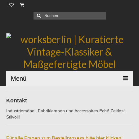
Produkte |
Suchen
nach:
Geschäftskunden |
Über uns |
Industrial Bauhaus |
Blog |
Menü
Kontakt
Industriemöbel, Fabriklampen und Accessoires Echt! Zeitlos!
Stilvoll!
Für alle Fragen zum Bestellprozess bitte hier klicken!